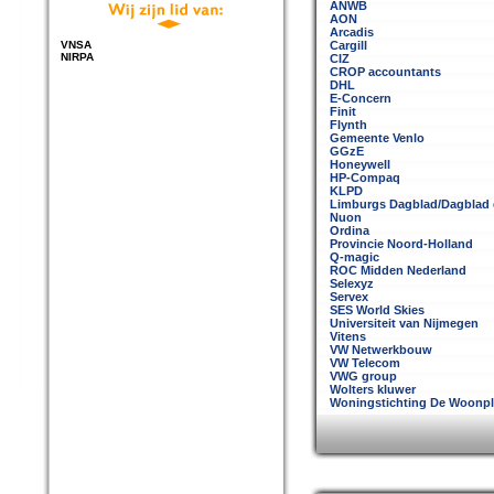
ANWB
AON
Arcadis
VNSA
Cargill
NIRPA
CIZ
CROP accountants
DHL
E-Concern
Finit
Flynth
Gemeente Venlo
GGzE
Honeywell
HP-Compaq
KLPD
Limburgs Dagblad/Dagblad 
Nuon
Ordina
Provincie Noord-Holland
Q-magic
ROC Midden Nederland
Selexyz
Servex
SES World Skies
Universiteit van Nijmegen
Vitens
VW Netwerkbouw
VW Telecom
VWG group
Wolters kluwer
Woningstichting De Woonpl