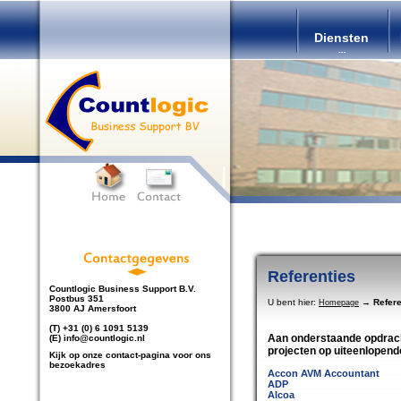
Diensten
Referenties
Countlogic Business Support B.V.
Postbus 351
U bent hier:
→
Refere
Homepage
3800 AJ Amersfoort
(T) +31 (0) 6 1091 5139
Aan onderstaande opdrach
(E) info@countlogic.nl
projecten op uiteenlopend
Kijk op onze contact-pagina voor ons
bezoekadres
Accon AVM Accountant
ADP
Alcoa